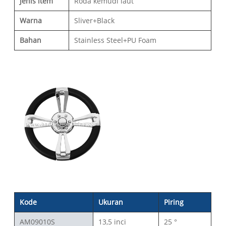
Jenis item
Roda kemudi laut
Warna
Sliver+Black
Bahan
Stainless Steel+PU Foam
Kode
Ukuran
Piring
AM09010S
13,5 inci
25 °