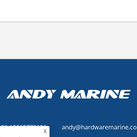
+86-15865772126
andy@hardwaremarine.c
X