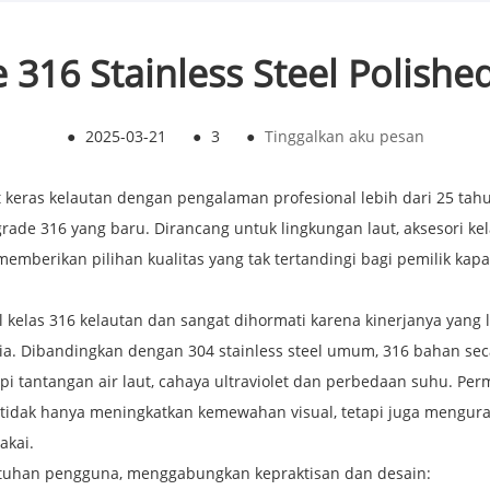
 316 Stainless Steel Polishe
●
2025-03-21
●
3
●
Tinggalkan aku pesan
eras kelautan dengan pengalaman profesional lebih dari 25 tahu
rade 316 yang baru. Dirancang untuk lingkungan laut, aksesori k
memberikan pilihan kualitas yang tak tertandingi bagi pemilik kap
el kelas 316 kelautan dan sangat dihormati karena kinerjanya yan
a. Dibandingkan dengan 304 stainless steel umum, 316 bahan seca
i tantangan air laut, cahaya ultraviolet dan perbedaan suhu. Pe
g tidak hanya meningkatkan kemewahan visual, tetapi juga mengur
akai.
utuhan pengguna, menggabungkan kepraktisan dan desain: