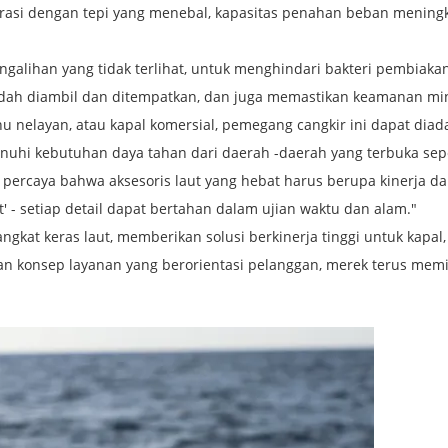
tegrasi dengan tepi yang menebal, kapasitas penahan beban menin
galihan yang tidak terlihat, untuk menghindari bakteri pembiakan 
udah diambil dan ditempatkan, dan juga memastikan keamanan mi
hu nelayan, atau kapal komersial, pemegang cangkir ini dapat dia
nuhi kebutuhan daya tahan dari daerah -daerah yang terbuka sepe
ercaya bahwa aksesoris laut yang hebat harus berupa kinerja da
- setiap detail dapat bertahan dalam ujian waktu dan alam."
kat keras laut, memberikan solusi berkinerja tinggi untuk kapal,
t dan konsep layanan yang berorientasi pelanggan, merek terus m