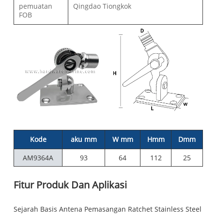
pemuatan
Qingdao Tiongkok
FOB
Kode
aku mm
W mm
Hmm
Dmm
AM9364A
93
64
112
25
Fitur Produk Dan Aplikasi
Sejarah Basis Antena Pemasangan Ratchet Stainless Steel