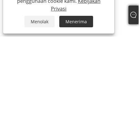
penggunaan cookie kami.
Kebijakan
Privasi
Menolak
Menerima
+86-15865772126
andy@hardwaremarine.com
Hak Cipta © 2023 Shandong Power Industry and Trade Co., Ltd.
Semua Hak Dilindungi Undang-undang.
Links
Sitemap
RSS
XML
Kebijakan Privasi